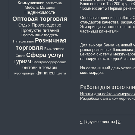
Коммуникации
Косметика
Банк вошел в Топ-200 крупне
Мебель
Магазины
"КоммерсантЪ Первый рейтинг"
Недвижимость
Оптовая торговля
Основные принципы работы 
стандартов качества, разраб
Производство
Отдых
Эти принципы полностью отно
Продукты питания
частными клиентами.
Программные продукты
Розничная
Путешествия
Для выхода Банка на новый у
торговля
Развлечения
рынке розничных банковских
Сфера услуг
центром системы междунаро
Спорт
планирует стать одной из на
Туризм
Электрооборудование
бытовые товары
На сегодняшний день уставно
финансы
миллиардов.
туроператоры
цветы
Работы для этого кли
Иконки для сайта коммерческ
Разрабока сайта коммерческ
<
| Другие клиенты |
>