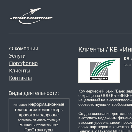
О компании
Клиенты / КБ «И
Услуги
КБ 
Портфолио
Банк
Клиенты
Контакты
Коммерческий банк "Банк инд
Виды деятельности:
сокращенно ООО КБ «ИНКРЕДБ
нацеленный на высококлассн
информационные
соответствующих требования
интернет
технологии
компьютеры
Со дня основания деятельнос
красота и здоровье
выступать надежным финансо
Автомобили
Автоматизация
высокий уровень своей проф
Банки
Бытовая техника
своих партнеров и клиентов.
ГосСтруктуры
Банка: в 2006 году ИНКРЕДБА