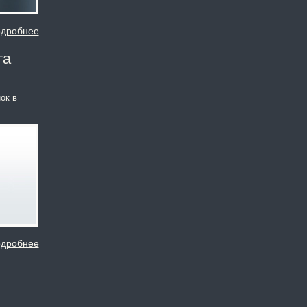
дробнее
та
ок в
дробнее