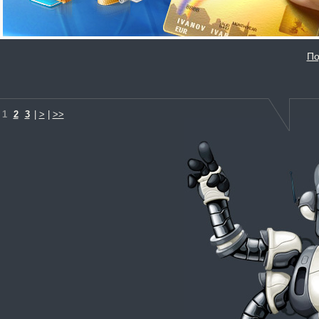
По
1
2
3
|
>
|
>>