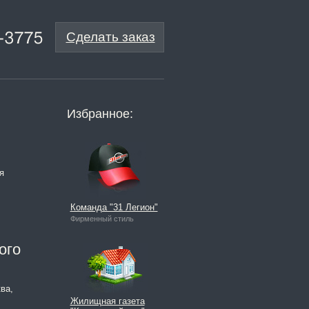
Сделать заказ
Избранное:
я
Команда "31 Легион"
Фирменный стиль
ого
ва,
Жилищная газета