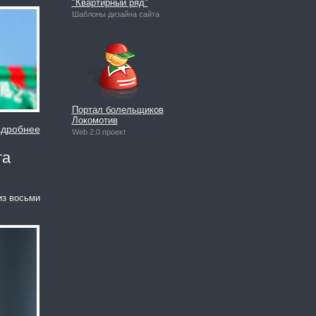
"Квартирный ряд"
Шаблоны дизайна сайта
Портал болельщиков
Локомотив
дробнее
Web 2.0 проект
та
из восьми