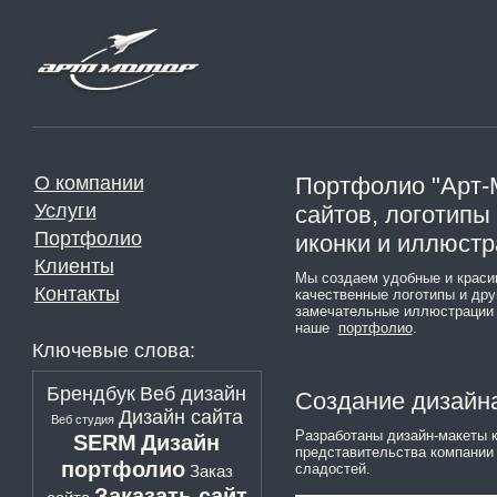
О компании
Портфолио "Арт-М
Услуги
сайтов, логотипы
Портфолио
иконки и иллюст
Клиенты
Мы создаем удобные и краси
Контакты
качественные логотипы и др
замечательные иллюстрации 
наше
портфолио
.
Ключевые слова:
Брендбук
Веб дизайн
Создание дизайна
Дизайн сайта
Веб студия
Разработаны дизайн-макеты к
SERM
Дизайн
представительства компании 
портфолио
сладостей.
Заказ
Заказать сайт