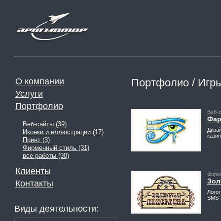
О компании
Портфолио / Игр
Услуги
Портфолио
Веб-
Фар
Веб-сайты (39)
Диза
Иконки и иллюстрации (17)
казин
Принт (3)
Фирменный стиль (31)
все работы (90)
Клиенты
Фирм
Зол
Контакты
Лого
SMS-
Виды деятельности: