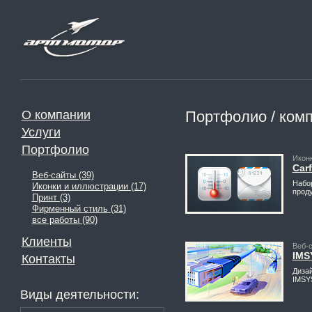
О компании
Портфолио / ком
Услуги
Портфолио
Икон
Car
Веб-сайты (39)
Набор
Иконки и иллюстрации (17)
прод
Принт (3)
Фирменный стиль (31)
все работы (90)
Клиенты
Веб-
IMS
Контакты
Дизай
IMSY
Виды деятельности: