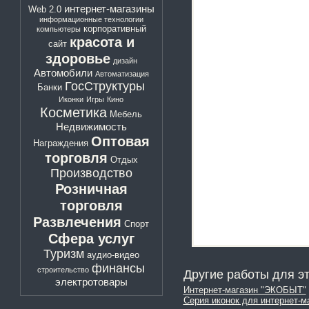
интернет-магазины
Web 2.0
информационные технологии
корпоративный
компьютеры
красота и
сайт
здоровье
дизайн
Автомобили
Автоматизация
ГосСтруктуры
Банки
Иконки
Игры
Кино
Косметика
Мебель
Недвижимость
Оптовая
Награждения
торговля
Отдых
Производство
Розничная
торговля
Развлечения
Спорт
Сфера услуг
Туризм
аудио-видео
финансы
строительство
Другие работы для эт
электротовары
Интернет-магазин "ЭКОБЫТ"
Серия иконок для интернет-