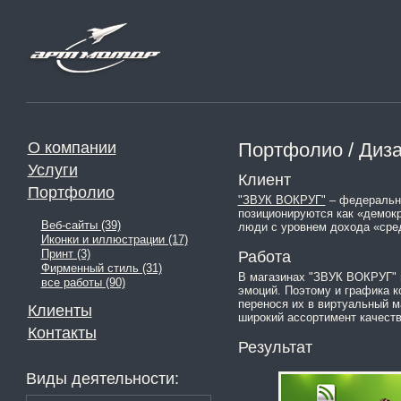
О компании
Портфолио / Диза
Услуги
Клиент
Портфолио
"ЗВУК ВОКРУГ"
– федеральна
позиционируются как «демокр
Веб-сайты (39)
люди с уровнем дохода «сре
Иконки и иллюстрации (17)
Принт (3)
Работа
Фирменный стиль (31)
В магазинах "ЗВУК ВОКРУГ" п
все работы (90)
эмоций. Поэтому и графика к
перенося их в виртуальный м
Клиенты
широкий ассортимент качеств
Контакты
Результат
Виды деятельности: