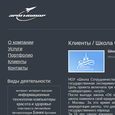
О компании
Клиенты / Школа
Услуги
Шко
Портфолио
Него
Клиенты
Контакты
НОУ «Школа Сотрудничества
Виды деятельности:
государственная эксперимен
Цель проекта включала три 
интернет
интернет-магазин
«лаборатория», «клуб».
информационные
После выхода закона «Об о
школа поменяла свой юридич
технологии
компьютеры
г. Москвы. За это время е
красота и здоровье
аккредитации школы, что да
пластмасса
Автомобили
государственного образца.
Банки
Автоматизация
Бытовая
За 15 лет школа доказала,