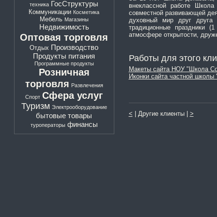
ГосСтруктуры
техника
внеклассной работе Школа 
Коммуникации
Косметика
совместной развивающей дея
Мебель
Магазины
духовный мир друг друга
Недвижимость
традиционные праздники (
атмосфере открытости, друже
Оптовая торговля
Производство
Отдых
Продукты питания
Работы для этого кли
Программные продукты
Макеты сайта НОУ "Школа Со
Розничная
Иконки сайта частной школы
торговля
Развлечения
Сфера услуг
Спорт
Туризм
Электрооборудование
<
| Другие клиенты |
>
бытовые товары
финансы
туроператоры