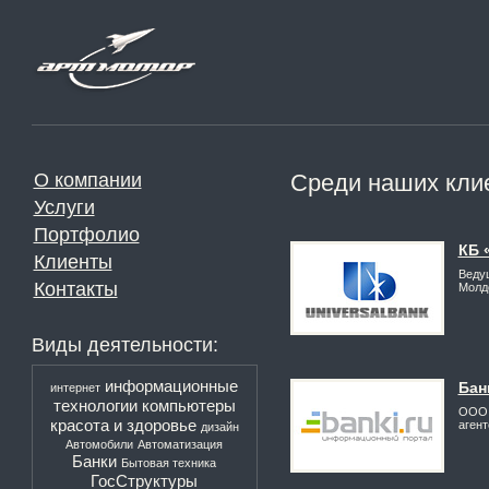
О компании
Среди наших кли
Услуги
Портфолио
КБ 
Клиенты
Веду
Контакты
Молд
Виды деятельности:
информационные
Бан
интернет
технологии
компьютеры
ООО 
красота и здоровье
агент
дизайн
Автомобили
Автоматизация
Банки
Бытовая техника
ГосСтруктуры