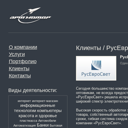
О компании
Клиенты / РусЕв
Услуги
Рус
Портфолио
Один 
Клиенты
Контакты
Сегодня большинство компан
Виды деятельности:
оптовикам, не всегда предо
«РусЕвроСвет» решила испра
интернет
интернет-магазин
широкий спектр электротехни
информационные
технологии
компьютеры
Высокая скорость обработки 
товара, собственный автопар
красота и здоровье
сроки, гибкая система скидо
пластмасса
Автомобили
компании «РусЕвроСвет».
Банки
Автоматизация
Бытовая