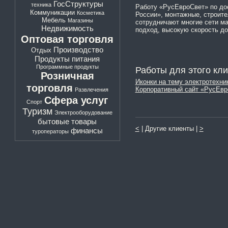
ГосСтруктуры
техника
Работу «РусЕвроСвет» по до
Коммуникации
Косметика
России», монтажные, строите
Мебель
Магазины
сотрудничают многие сети ма
Недвижимость
подход, высокую скорость до
Оптовая торговля
Производство
Отдых
Продукты питания
Программные продукты
Работы для этого кли
Розничная
Иконки на тему электротехни
торговля
Корпоративный сайт «РусЕвр
Развлечения
Сфера услуг
Спорт
Туризм
Электрооборудование
бытовые товары
<
| Другие клиенты |
>
финансы
туроператоры