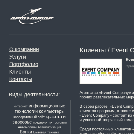
О компании
Клиенты / Event 
Услуги
Eve
Портфолио
Орга
Клиенты
Контакты
Агентство «Event Company» з
Виды деятельности:
прочих развлекательных мер
информационные
В своей работе, «Event Comp
интернет
технологии
компьютеры
клиентов программ, а также
«Event Company» состоит из
красота и
корпоративный сайт
и успешный творческий колл
здоровье
предприятия торговли
Автомобили
Автоматизация
Среди постоянных клиентов 
Банки
Бытовая техника
компания «Indasoft», корпора