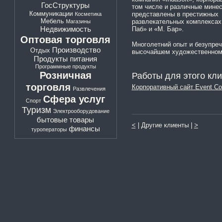
ГосСтруктуры
том числе и различные мине
Коммуникации
представлены в престижных к
Косметика
Мебель
развлекательных комплексах
Магазины
Недвижимость
Паб» и «М. Бар».
Оптовая торговля
Многолетний опыт и безупре
Производство
Отдых
высочайшем художественном 
Продукты питания
Программные продукты
Розничная
Работы для этого кли
торговля
Корпоративный сайт Event C
Развлечения
Сфера услуг
Спорт
Туризм
Электрооборудование
бытовые товары
<
| Другие клиенты |
>
финансы
туроператоры